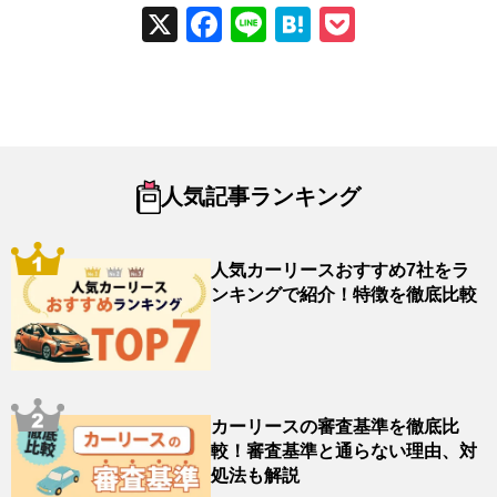
X
Fac
Line
Hat
Poc
ebo
ena
ket
ok
人気記事ランキング
人気カーリースおすすめ7社をラ
ンキングで紹介！特徴を徹底比較
カーリースの審査基準を徹底比
較！審査基準と通らない理由、対
処法も解説