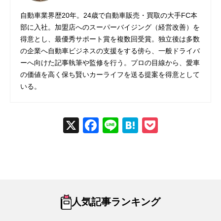
自動車業界歴20年。24歳で自動車販売・買取の大手FC本
部に入社。加盟店へのスーパーバイジング（経営改善）を
得意とし、最優秀サポート賞を複数回受賞。独立後は多数
の企業へ自動車ビジネスの支援をする傍ら、一般ドライバ
ーへ向けた記事執筆や監修を行う。プロの目線から、愛車
の価値を高く保ち賢いカーライフを送る提案を得意として
いる。
X
Fac
Line
Hat
Poc
ebo
ena
ket
ok
人気記事ランキング