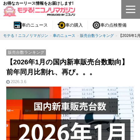
お得なカーリース情報をお届けします!
車のニュース
車の購入
車の点検整備
モテる！ニコノリマガジン
車のニュース
販売台数ランキング
【2026年
販売台数ランキング
【2026年1月の国内新車販売台数動向】
前年同月比割れ、再び。。。
2026.3.6