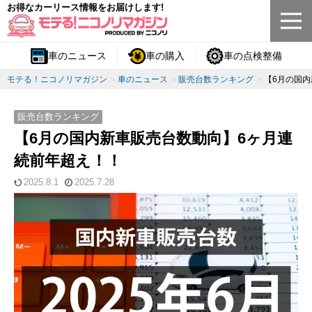
お得なカーリース情報をお届けします!
車のニュース
車の購入
車の点検整備
モテる！ニコノリマガジン
車のニュース
販売台数ランキング
【6月の国
販売台数ランキング
【6月の国内新車販売台数動向】6ヶ月連
続前年超え！！
2025.8.1
2025.7.28