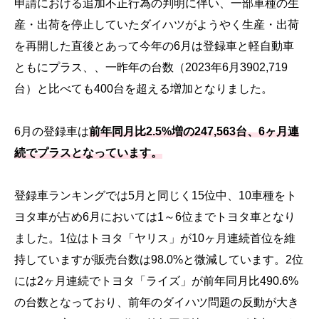
申請における追加不正行為の判明に伴い、一部車種の生
産・出荷を停止していたダイハツがようやく生産・出荷
を再開した直後とあって今年の6月は登録車と軽自動車
ともにプラス、、一昨年の台数（2023年6月3902,719
台）と比べても400台を超える増加となりました。
6月の登録車は
前年同月比2.5%増の247,563台、6ヶ月連
続でプラスとなっています。
登録車ランキングでは5月と同じく15位中、10車種をト
ヨタ車が占め6月においては1～6位までトヨタ車となり
ました。1位はトヨタ「ヤリス」が10ヶ月連続首位を維
持していますが販売台数は98.0%と微減しています。2位
には2ヶ月連続でトヨタ「ライズ」が前年同月比490.6%
の台数となっており、前年のダイハツ問題の反動が大き