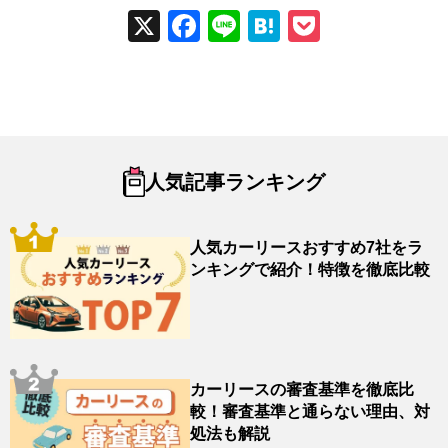
X
Fac
Line
Hat
Poc
ebo
ena
ket
ok
人気記事ランキング
人気カーリースおすすめ7社をラ
ンキングで紹介！特徴を徹底比較
カーリースの審査基準を徹底比
較！審査基準と通らない理由、対
処法も解説