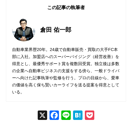
この記事の執筆者
倉田 佑一郎
自動車業界歴20年。24歳で自動車販売・買取の大手FC本
部に入社。加盟店へのスーパーバイジング（経営改善）を
得意とし、最優秀サポート賞を複数回受賞。独立後は多数
の企業へ自動車ビジネスの支援をする傍ら、一般ドライバ
ーへ向けた記事執筆や監修を行う。プロの目線から、愛車
の価値を高く保ち賢いカーライフを送る提案を得意として
いる。
X
Fac
Line
Hat
Poc
ebo
ena
ket