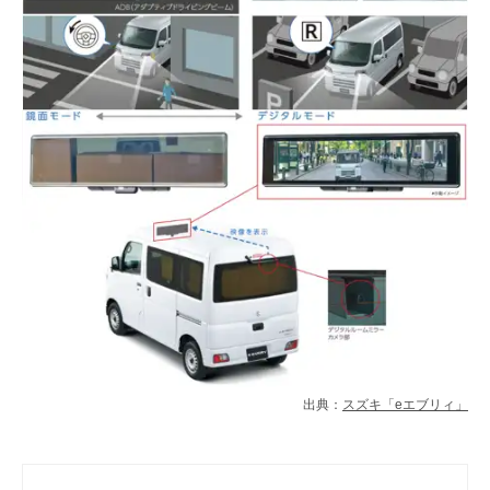
出典：
スズキ「eエブリィ」