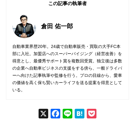
この記事の執筆者
倉田 佑一郎
自動車業界歴20年。24歳で自動車販売・買取の大手FC本
部に入社。加盟店へのスーパーバイジング（経営改善）を
得意とし、最優秀サポート賞を複数回受賞。独立後は多数
の企業へ自動車ビジネスの支援をする傍ら、一般ドライバ
ーへ向けた記事執筆や監修を行う。プロの目線から、愛車
の価値を高く保ち賢いカーライフを送る提案を得意として
いる。
X
Fac
Line
Hat
Poc
ebo
ena
ket
ok