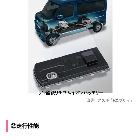
出典：
スズキ「eエブリィ」
②走行性能