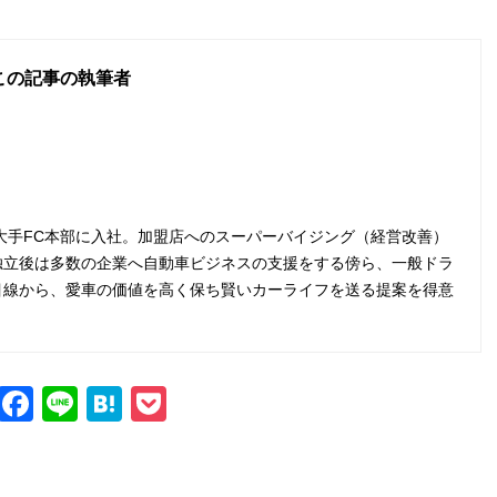
この記事の執筆者
の大手FC本部に入社。加盟店へのスーパーバイジング（経営改善）
独立後は多数の企業へ自動車ビジネスの支援をする傍ら、一般ドラ
目線から、愛車の価値を高く保ち賢いカーライフを送る提案を得意
X
Fac
Line
Hat
Poc
ebo
ena
ket
ok