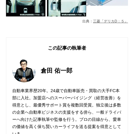
出典：
三菱「デリカD：５」
この記事の執筆者
倉田 佑一郎
自動車業界歴20年。24歳で自動車販売・買取の大手FC本
部に入社。加盟店へのスーパーバイジング（経営改善）を
得意とし、最優秀サポート賞を複数回受賞。独立後は多数
の企業へ自動車ビジネスの支援をする傍ら、一般ドライバ
ーへ向けた記事執筆や監修を行う。プロの目線から、愛車
の価値を高く保ち賢いカーライフを送る提案を得意として
いる。