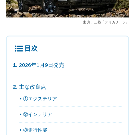
出典：
三菱「デリカD：５」
目次
2026年1月9日発売
主な改良点
①エクステリア
②インテリア
③走行性能