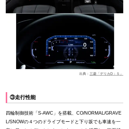
出典：
三菱「デリカD：５」
③走行性能
四輪制御技術「S-AWC」を搭載、CO/NORMAL/GRAVE
L/SNOWの４つのドライブモードと下り坂でも車速を一