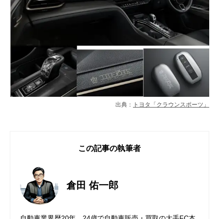
出典：
トヨタ「クラウンスポーツ」
この記事の執筆者
倉田 佑一郎
自動車業界歴20年。24歳で自動車販売・買取の大手FC本