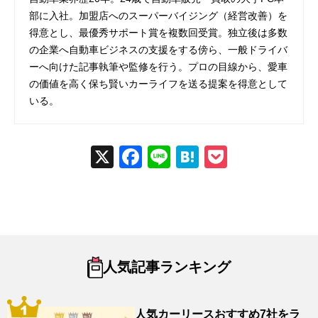
部に入社。加盟店へのスーパーバイジング（経営改善）を
得意とし、最優秀サポート賞を複数回受賞。独立後は多数
の企業へ自動車ビジネスの支援をする傍ら、一般ドライバ
ーへ向けた記事執筆や監修を行う。プロの目線から、愛車
の価値を高く保ち賢いカーライフを送る提案を得意として
いる。
X
Fac
Line
Hat
Poc
ebo
ena
ket
ok
人気記事ランキング
人気カーリースおすすめ7社をラ