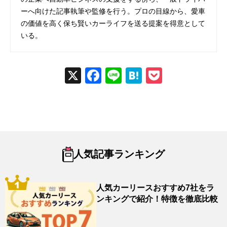
ーへ向けた記事執筆や監修を行う。プロの目線から、愛車
の価値を高く保ち賢いカーライフを送る提案を得意として
いる。
X
Fac
Line
Hat
Poc
ebo
ena
ket
ok
人気記事ランキング
人気カーリースおすすめ7社をラ
ンキングで紹介！特徴を徹底比較