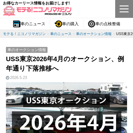
お得なカーリース情報をお届けします!
車のニュース
車の購入
車の点検整備
モテる！ニコノリマガジン
車のニュース
車のオークション情報
USS東京
車のオークション情報
USS東京2026年4月のオークション、例
年通り下落推移へ
2026.5.23