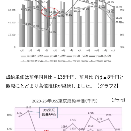
成約単価は前年同月比＋135千円、前月比では▲8千円と
微減にとどまり高値推移が継続しました。【グラフ2】