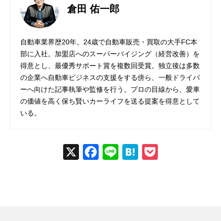
倉田 佑一郎
自動車業界歴20年。24歳で自動車販売・買取の大手FC本
部に入社。加盟店へのスーパーバイジング（経営改善）を
得意とし、最優秀サポート賞を複数回受賞。独立後は多数
の企業へ自動車ビジネスの支援をする傍ら、一般ドライバ
ーへ向けた記事執筆や監修を行う。プロの目線から、愛車
の価値を高く保ち賢いカーライフを送る提案を得意として
いる。
X
Fac
Line
Hat
Poc
ebo
ena
ket
ok