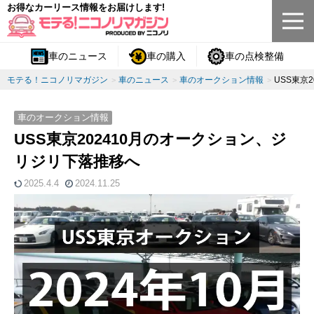
お得なカーリース情報をお届けします!
車のニュース
車の購入
車の点検整備
モテる！ニコノリマガジン
車のニュース
車のオークション情報
USS東京
車のオークション情報
USS東京202410月のオークション、ジ
リジリ下落推移へ
2025.4.4
2024.11.25