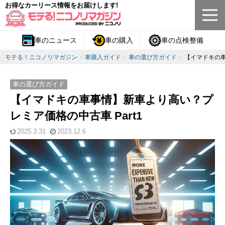
お得なカーリース情報をお届けします!
車のニュース
車の購入
車の点検整備
モテる！ニコノリマガジン
車購入ガイド
車の選び方ガイド
【イマドキの車
車の選び方ガイド
【イマドキの車事情】新車より高い？プ
レミア価格の中古車 Part1
2025.3.31
2023.12.6