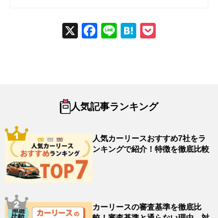
X
Fac
Line
Hat
Poc
ebo
ena
ket
ok
人気記事ランキング
人気カーリースおすすめ7社をラ
ンキングで紹介！特徴を徹底比較
カーリースの審査基準を徹底比
較！審査基準と通らない理由、対