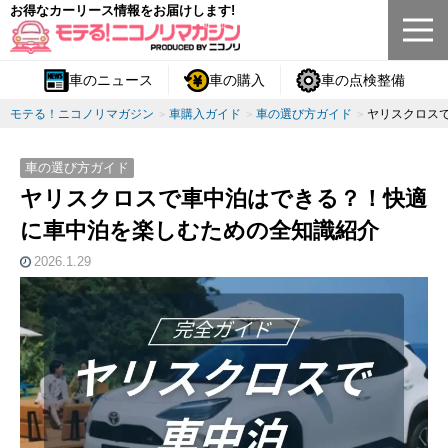
お得なカーリース情報をお届けします!
車のニュース
車の購入
車の点検整備
モテる！ニコノリマガジン
車購入ガイド
車の選び方ガイド
ヤリスクロス
車の選び方ガイド
ヤリスクロスで車中泊はできる？！快適
に車中泊を楽しむための全知識紹介
2026.1.29