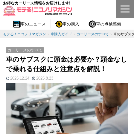
お得なカーリース情報をお届けします!
車のニュース
車の購入
車の点検整備
モテる！ニコノリマガジン
車購入ガイド
カーリースのすべて
車のサブス
カーリースのすべて
車のサブスクに頭金は必要か？頭金なし
で乗れる仕組みと注意点を解説！
2025.12.24
2025.8.23