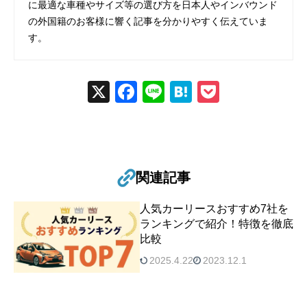
に最適な車種やサイズ等の選び方を日本人やインバウンド
の外国籍のお客様に響く記事を分かりやすく伝えていま
す。
X
Fac
Line
Hat
Poc
ebo
ena
ket
ok
関連記事
人気カーリースおすすめ7社を
ランキングで紹介！特徴を徹底
比較
2025.4.22
2023.12.1