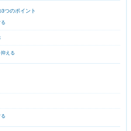
3つのポイント
する
ぶ
を抑える
する