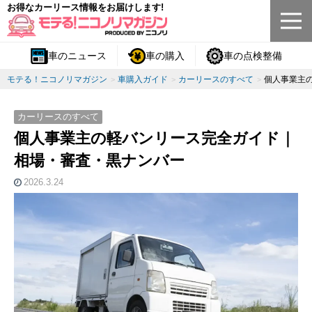
お得なカーリース情報をお届けします!
車のニュース
車の購入
車の点検整備
モテる！ニコノリマガジン
車購入ガイド
カーリースのすべて
個人事業主
カーリースのすべて
個人事業主の軽バンリース完全ガイド｜
相場・審査・黒ナンバー
2026.3.24