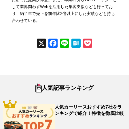
して業界問わずWebを活用した集客支援なども行ってお
り、約半年で売上を前年比2倍以上にした実績なども持ち
合わせている。
X
Fac
Line
Hat
Poc
ebo
ena
ket
ok
人気記事ランキング
人気カーリースおすすめ7社をラ
ンキングで紹介！特徴を徹底比較