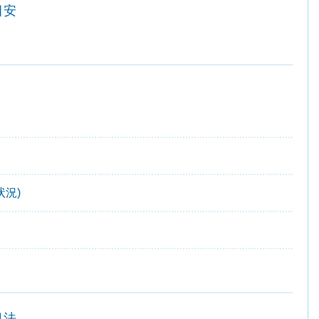
目安
況)
処法