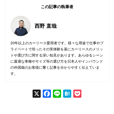
この記事の執筆者
西野 直哉
20年以上のカーリース愛用者です。様々な用途で仕事やプ
ライベートで培ったその実体験を基にカーリースのメリッ
トや選び方に関する深い知見があります。あらゆるシーン
に最適な車種やサイズ等の選び方を日本人やインバウンド
の外国籍のお客様に響く記事を分かりやすく伝えていま
す。
X
Fac
Line
Hat
Poc
ebo
ena
ket
ok