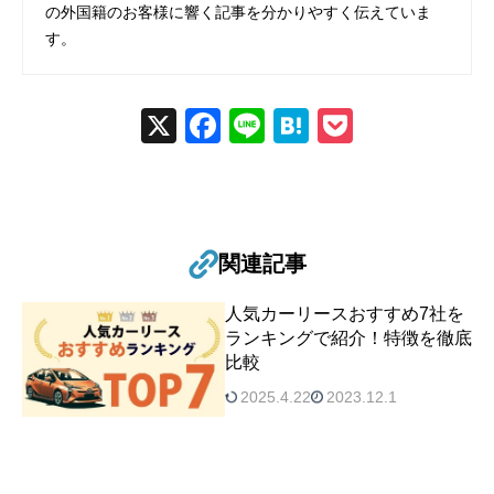
の外国籍のお客様に響く記事を分かりやすく伝えていま
す。
X
Fac
Line
Hat
Poc
ebo
ena
ket
ok
関連記事
人気カーリースおすすめ7社を
ランキングで紹介！特徴を徹底
比較
2025.4.22
2023.12.1