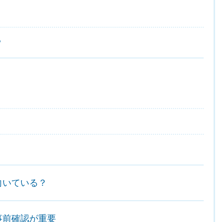
る
向いている？
事前確認が重要