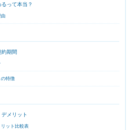
わるって本当？
理由
契約期間
ン
スの特徴
・デメリット
メリット比較表