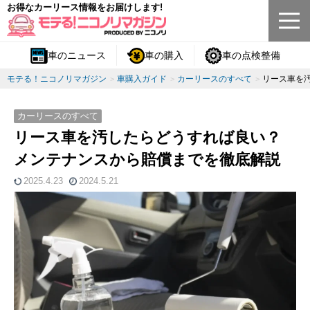
お得なカーリース情報をお届けします!
車のニュース
車の購入
車の点検整備
モテる！ニコノリマガジン
車購入ガイド
カーリースのすべて
リース車を
カーリースのすべて
リース車を汚したらどうすれば良い？
メンテナンスから賠償までを徹底解説
2025.4.23
2024.5.21