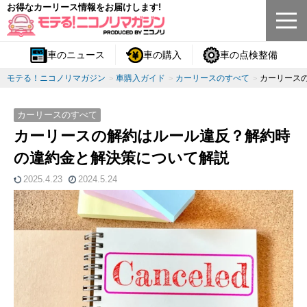
お得なカーリース情報をお届けします!
車のニュース
車の購入
車の点検整備
モテる！ニコノリマガジン
車購入ガイド
カーリースのすべて
カーリース
カーリースのすべて
カーリースの解約はルール違反？解約時
の違約金と解決策について解説
2025.4.23
2024.5.24