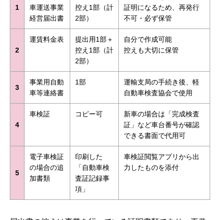
1
車運送事業
控え1部（計
証明になるため、再発行
経営届出書
2部）
不可・必ず保管
運賃料金表
提出用1部＋
自分で作成可能
2
控え1部（計
控えも大切に保管
2部）
事業用自動
1部
運輸支局の手続き後、軽
3
車等連絡書
自動車検査協会で使用
車検証
コピー可
新車の場合は「完成検査
4
証」など車台番号が確認
できる書面で代用可
電子車検証
印刷した
車検証閲覧アプリから出
の場合の追
「自動車検
力したものを添付
5
加書類
査証記録事
項」