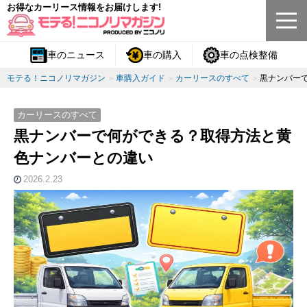
お得なカーリース情報をお届けします!
車のニュース
車の購入
車の点検整備
モテる！ニコノリマガジン
車購入ガイド
カーリースのすべて
黒ナンバー
カーリースのすべて
黒ナンバーで何ができる？取得方法と黄
色ナンバーとの違い
2026.2.23