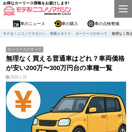
お得なカーリース情報をお届けします!
車のニュース
車の購入
車の点検整備
モテる！ニコノリマガジン
車購入ガイド
カーリースのすべて
無理なく買え
カーリースのすべて
無理なく買える普通車はどれ？車両価格
が安い200万〜300万円台の車種一覧
2026.1.26