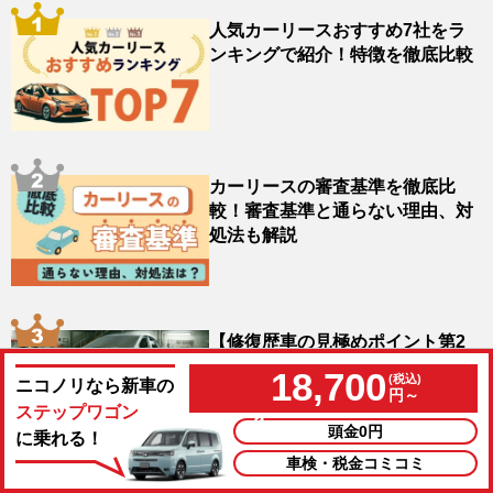
人気カーリースおすすめ7社をラ
ンキングで紹介！特徴を徹底比較
カーリースの審査基準を徹底比
較！審査基準と通らない理由、対
処法も解説
【修復歴車の見極めポイント第2
回】フロント編「コアサポート」
18,700
ニコノリなら新車の
円～
ステップワゴン
頭金0円
に乗れる！
車検・税金コミコミ