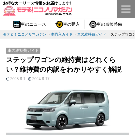
お得なカーリース情報をお届けします!
車のニュース
車の購入
車の点検整備
モテる！ニコノリマガジン
車購入ガイド
車の維持費ガイド
ステップワゴ
車の維持費ガイド
ステップワゴンの維持費はどれくら
い？維持費の内訳をわかりやすく解説
2025.8.1
2024.8.17