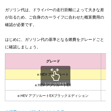
ガソリン代は、ドライバーの走行距離によって大きな差
が出るため、ご自身のカーライフに合わせた概算費用の
確認が必要です。
はじめに、ガソリン代の基準となる燃費をグレードごと
に確認しましょう。
グレード
e:HEV アブソルート
19
スクロールできます
e:HEV アブソルートEX
1
e:HEV アブソルートEXブラックエディション
19